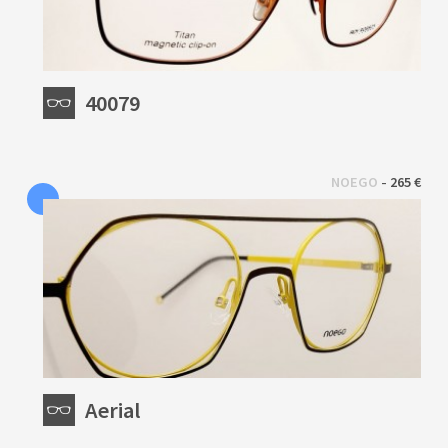
40079
 - 
NOEGO
265 €
Aerial