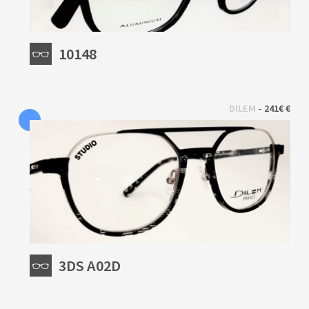
10148
 - 
DILEM
241€ €
3DS A02D