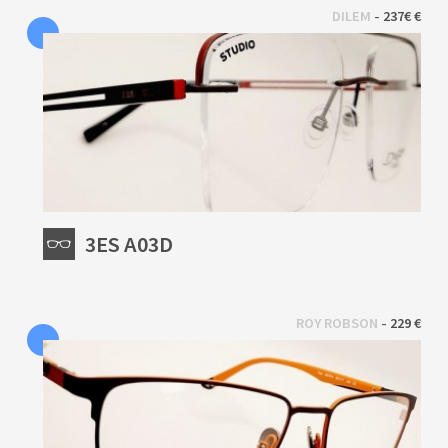
 - 
DILEM
237€ €
3ES A03D
 - 
ROY ROBSON
229 €