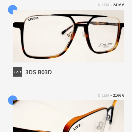
 - 
DILEM
241€ €
3DS B03D
 - 
DILEM
216€ €