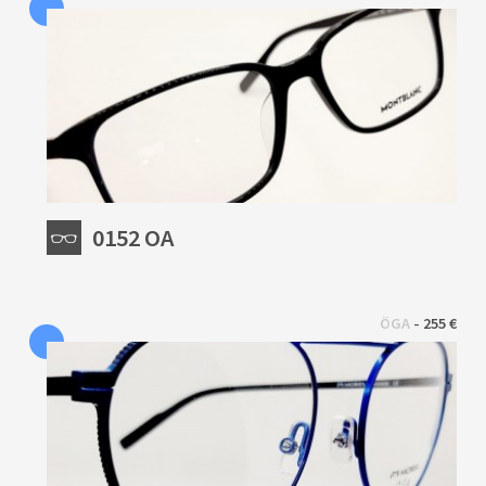
0152 OA
 - 
ÖGA
255 €