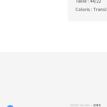
Taille : 44/22
Coloris : Trans
 - 
MONT BLANC
378 €