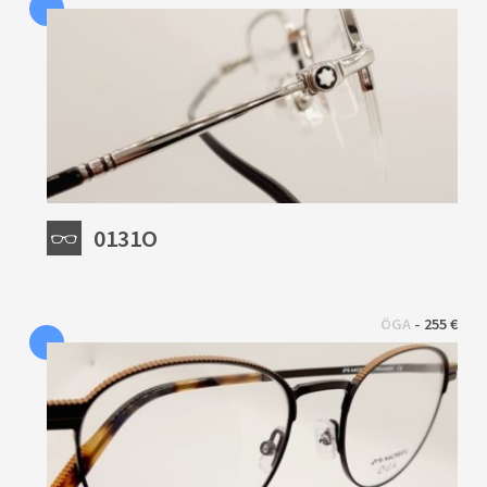
0131O
 - 
ÖGA
255 €