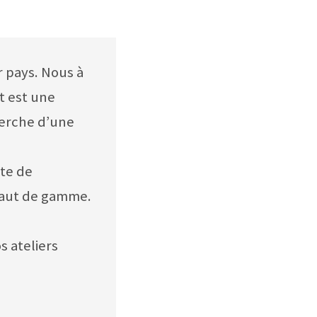
r pays. Nous à
t est une
herche d’une
ate de
 haut de gamme.
s ateliers