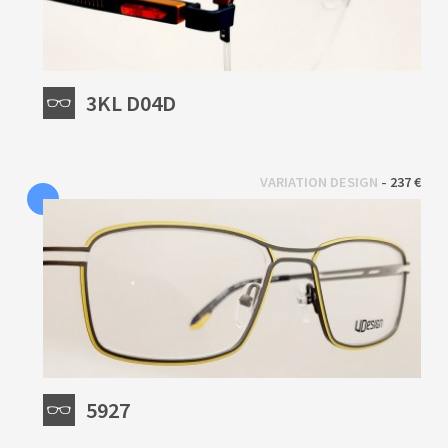
3KL D04D
 - 
VARIATION DESIGN
237 €
5927