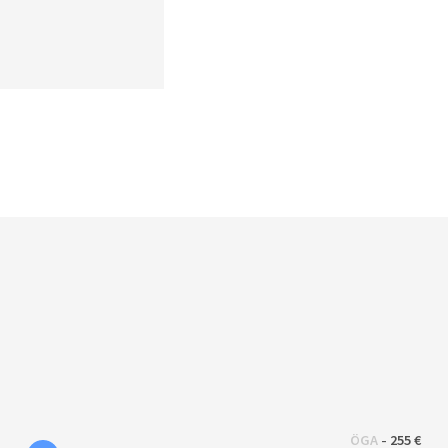
 - 
ÖGA
255 €