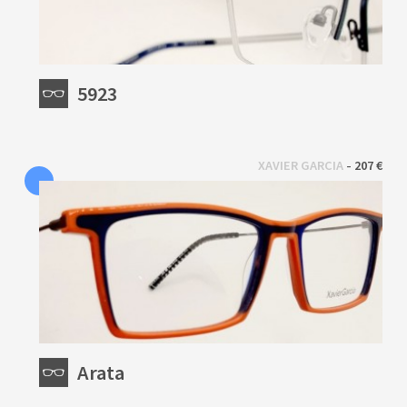
5923
 - 
XAVIER GARCIA
207 €
Arata