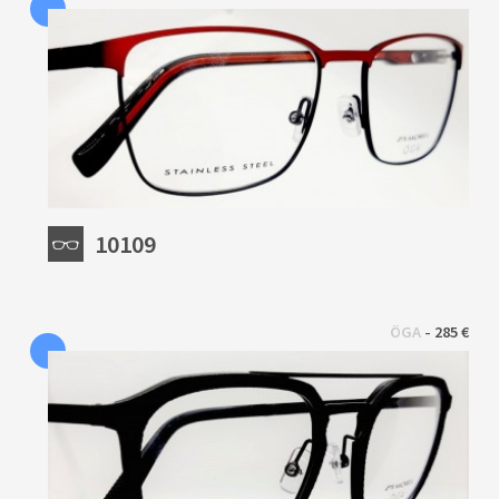
10109
 - 
ÖGA
285 €