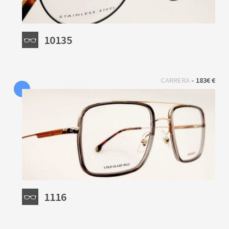
10135
 - 
CARRERA
183€ €
1116