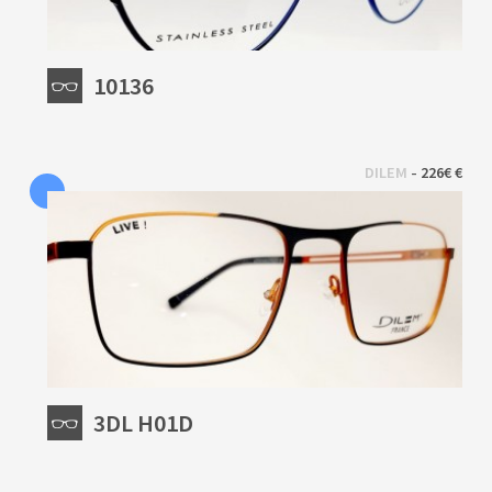
10136
 - 
DILEM
226€ €
3DL H01D