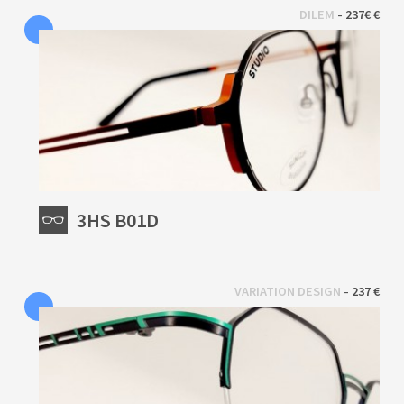
 - 
DILEM
237€ €
3HS B01D
 - 
VARIATION DESIGN
237 €