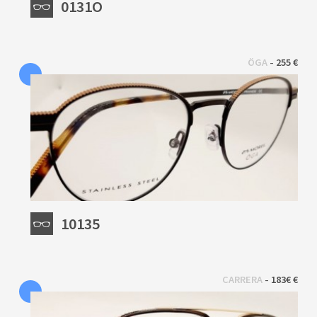
0131O
 - 
ÖGA
255 €
10135
 - 
CARRERA
183€ €