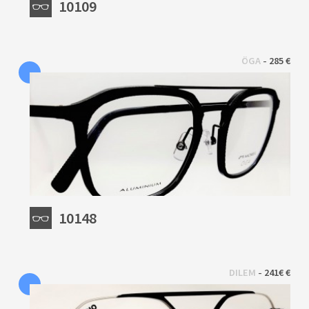
10109
 - 
ÖGA
285 €
10148
 - 
DILEM
241€ €