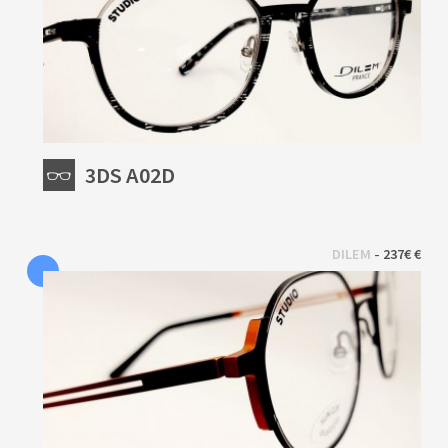
3DS A02D
 - 
DILEM
237€ €