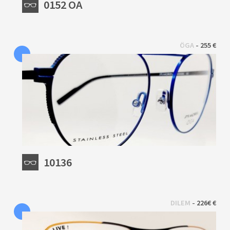
0152 OA
 - 
ÖGA
255 €
10136
 - 
DILEM
226€ €