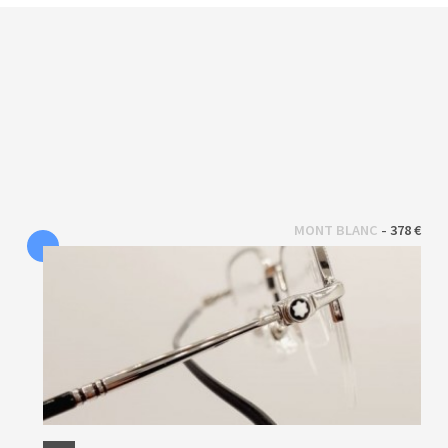
 - 
MONT BLANC
378 €