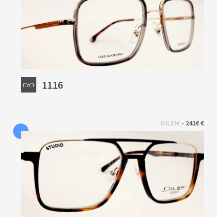
1116
 - 
DILEM
241€ €