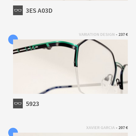
3ES A03D
 - 
VARIATION DESIGN
237 €
5923
 - 
XAVIER GARCIA
207 €