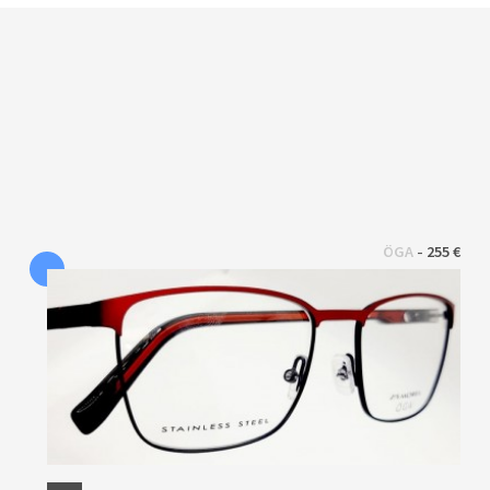
 - 
ÖGA
255 €