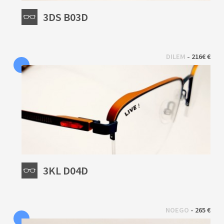
3DS B03D
 - 
DILEM
216€ €
3KL D04D
 - 
NOEGO
265 €