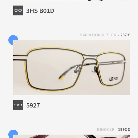
3HS B01D
 - 
VARIATION DESIGN
237 €
5927
 - 
BINOCLE
199€ €