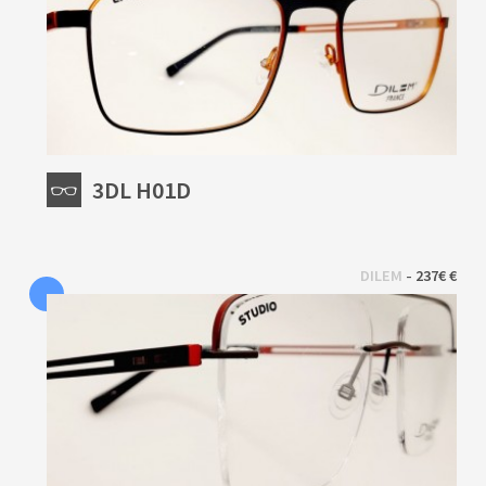
3DL H01D
 - 
DILEM
237€ €