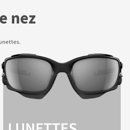
e nez
unettes.
LUNETTES