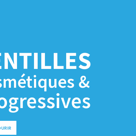
ENTILLES
smétiques &
ogressives
OURIR