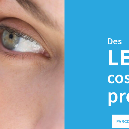
Des
L
co
pr
PARC