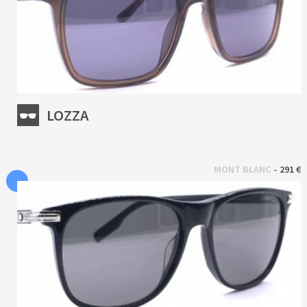
LOZZA
 - 
MONT BLANC
291 €