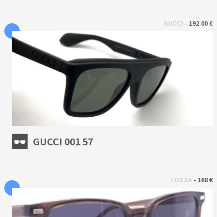
 - 
GUCCI
192.00 €
GUCCI 001 57
 - 
LOZZA
168 €