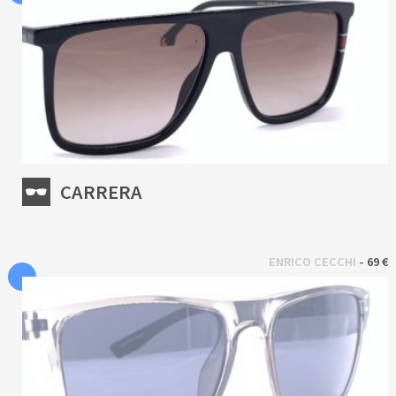
CARRERA
 - 
ENRICO CECCHI
69 €