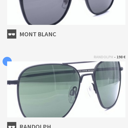
MONT BLANC
 - 
RANDOLPH
198 €
RANDOLPH