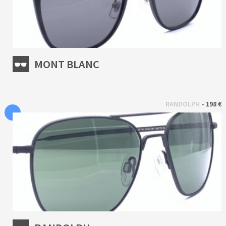
MONT BLANC
 - 
RANDOLPH
198 €