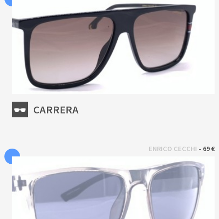
CARRERA
 - 
ENRICO CECCHI
69 €