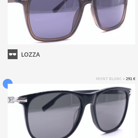
LOZZA
 - 
MONT BLANC
291 €