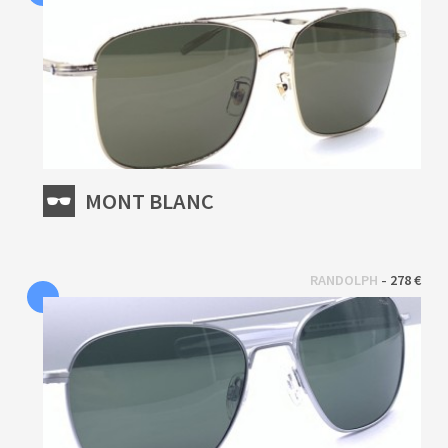
MONT BLANC
 - 
RANDOLPH
278 €