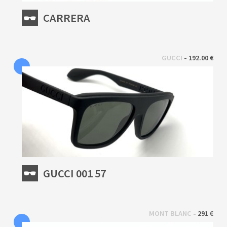
CARRERA
 - 
GUCCI
192.00 €
GUCCI 001 57
 - 
MONT BLANC
291 €