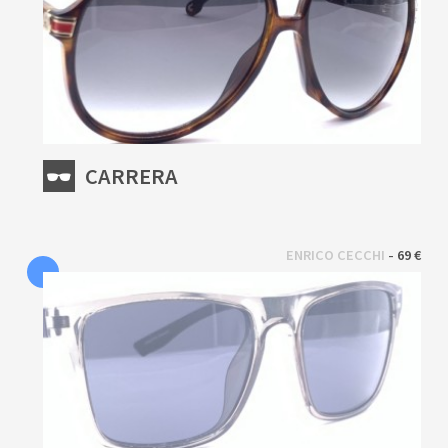
CARRERA
 - 
ENRICO CECCHI
69 €