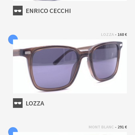
ENRICO CECCHI
 - 
LOZZA
168 €
LOZZA
 - 
MONT BLANC
291 €