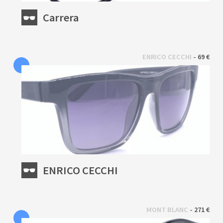
Carrera
 - 
ENRICO CECCHI
69 €
ENRICO CECCHI
 - 
MONT BLANC
271 €