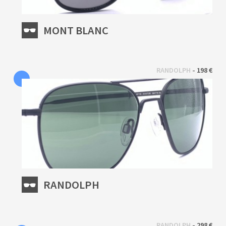
MONT BLANC
 - 
RANDOLPH
198 €
RANDOLPH
 - 
RANDOLPH
298 €