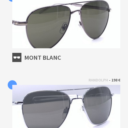
MONT BLANC
 - 
RANDOLPH
198 €