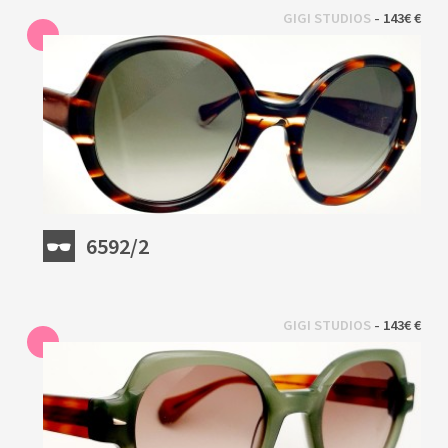
 - 
GIGI STUDIOS
143€ €
6592/2
 - 
GIGI STUDIOS
143€ €