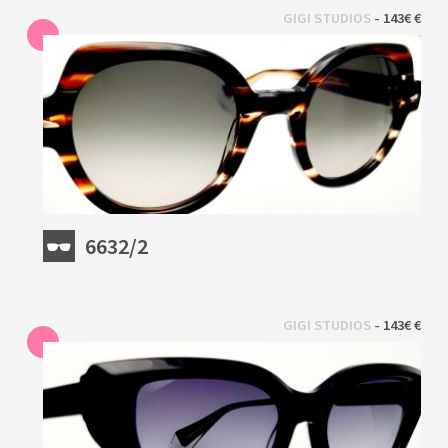
 - 
GIGI STUDIOS
143€ €
6632/2
 - 
GIGI STUDIOS
143€ €