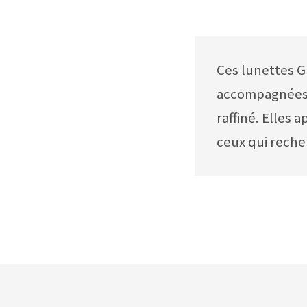
Ces lunettes G
accompagnées 
raffiné. Elles 
ceux qui reche