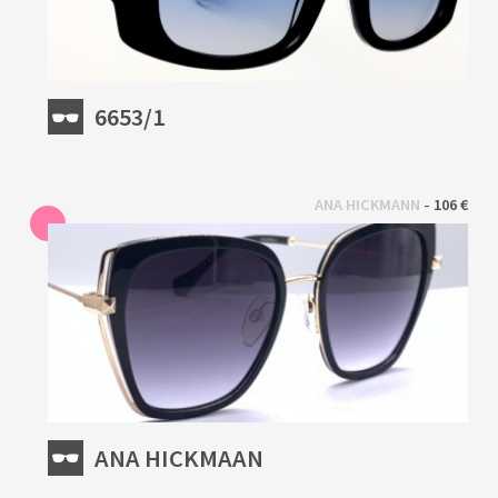
6653/1
 - 
ANA HICKMANN
106 €
ANA HICKMAAN