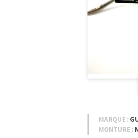
MARQUE :
GU
MONTURE :