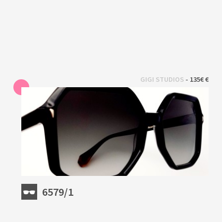
 - 
GIGI STUDIOS
135€ €
6579/1