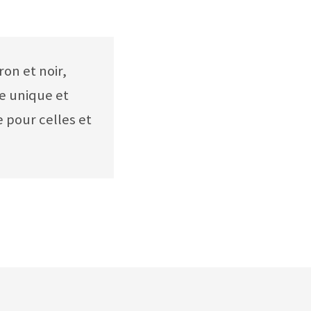
on et noir,
e unique et
e pour celles et